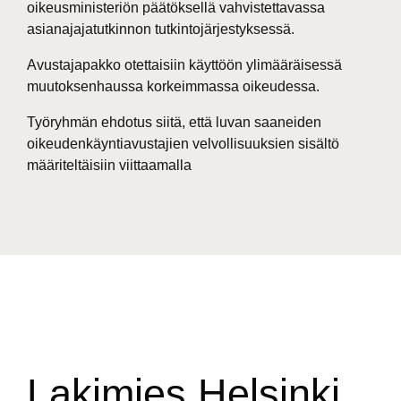
oikeusministeriön päätöksellä vahvistettavassa
asianajajatutkinnon tutkintojärjestyksessä.
Avustajapakko otettaisiin käyttöön ylimääräisessä
muutoksenhaussa korkeimmassa oikeudessa.
Työryhmän ehdotus siitä, että luvan saaneiden
oikeudenkäyntiavustajien velvollisuuksien sisältö
määriteltäisiin viittaamalla
Lakimies Helsinki