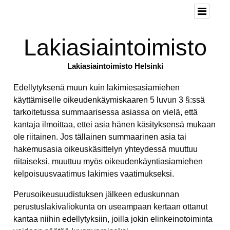
Lakiasiaintoimisto
Lakiasiaintoimisto Helsinki
Edellytyksenä muun kuin lakimiesasiamiehen
käyttämiselle oikeudenkäymiskaaren 5 luvun 3 §:ssä
tarkoitetussa summaarisessa asiassa on vielä, että
kantaja ilmoittaa, ettei asia hänen käsityksensä mukaan
ole riitainen. Jos tällainen summaarinen asia tai
hakemusasia oikeuskäsittelyn yhteydessä muuttuu
riitaiseksi, muuttuu myös oikeudenkäyntiasiamiehen
kelpoisuusvaatimus lakimies vaatimukseksi.
Perusoikeusuudistuksen jälkeen eduskunnan
perustuslakivaliokunta on useampaan kertaan ottanut
kantaa niihin edellytyksiin, joilla jokin elinkeinotoiminta