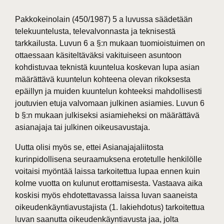
Pakkokeinolain (450/1987) 5 a luvussa säädetään
telekuuntelusta, televalvonnasta ja teknisestä
tarkkailusta. Luvun 6 a §:n mukaan tuomioistuimen on
ottaessaan käsiteltäväksi vakituiseen asuntoon
kohdistuvaa teknistä kuuntelua koskevan lupa asian
määrättävä kuuntelun kohteena olevan rikoksesta
epäillyn ja muiden kuuntelun kohteeksi mahdollisesti
joutuvien etuja valvomaan julkinen asiamies. Luvun 6
b §:n mukaan julkiseksi asiamieheksi on määrättävä
asianajaja tai julkinen oikeusavustaja.
Uutta olisi myös se, ettei Asianajajaliitosta
kurinpidollisena seuraamuksena erotetulle henkilölle
voitaisi myöntää laissa tarkoitettua lupaa ennen kuin
kolme vuotta on kulunut erottamisesta. Vastaava aika
koskisi myös ehdotettavassa laissa luvan saaneista
oikeudenkäyntiavustajista (1. lakiehdotus) tarkoitettua
luvan saanutta oikeudenkäyntiavusta jaa, jolta