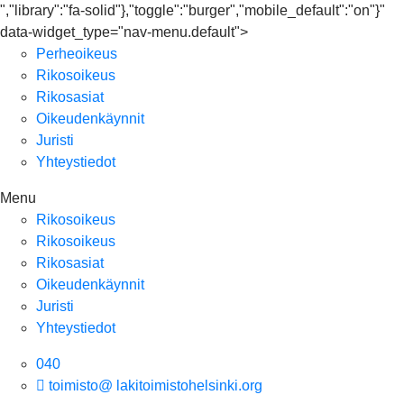
","library":"fa-solid"},"toggle":"burger","mobile_default":"on"}"
data-widget_type="nav-menu.default">
Perheoikeus
Rikosoikeus
Rikosasiat
Oikeudenkäynnit
Juristi
Yhteystiedot
Menu
Rikosoikeus
Rikosoikeus
Rikosasiat
Oikeudenkäynnit
Juristi
Yhteystiedot
040
toimisto@ lakitoimistohelsinki.org