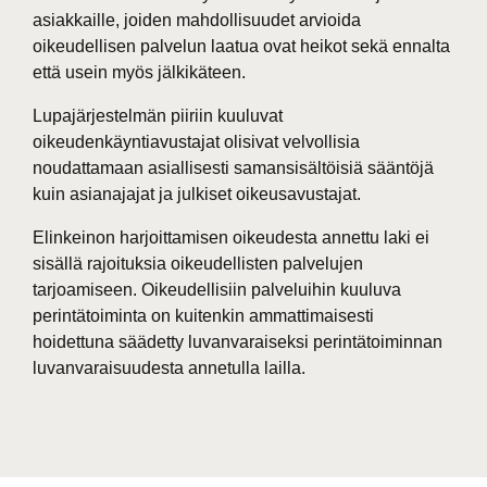
asiakkaille, joiden mahdollisuudet arvioida
oikeudellisen palvelun laatua ovat heikot sekä ennalta
että usein myös jälkikäteen.
Lupajärjestelmän piiriin kuuluvat
oikeudenkäyntiavustajat olisivat velvollisia
noudattamaan asiallisesti samansisältöisiä sääntöjä
kuin asianajajat ja julkiset oikeusavustajat.
Elinkeinon harjoittamisen oikeudesta annettu laki ei
sisällä rajoituksia oikeudellisten palvelujen
tarjoamiseen. Oikeudellisiin palveluihin kuuluva
perintätoiminta on kuitenkin ammattimaisesti
hoidettuna säädetty luvanvaraiseksi perintätoiminnan
luvanvaraisuudesta annetulla lailla.