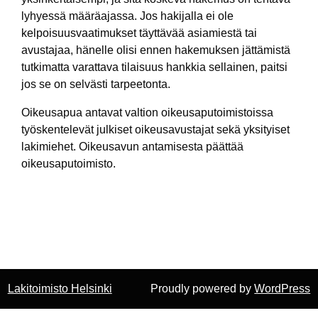
lyhyessä määräajassa. Jos hakijalla ei ole
kelpoisuusvaatimukset täyttävää asiamiestä tai
avustajaa, hänelle olisi ennen hakemuksen jättämistä
tutkimatta varattava tilaisuus hankkia sellainen, paitsi
jos se on selvästi tarpeetonta.
Oikeusapua antavat valtion oikeusaputoimistoissa
työskentelevät julkiset oikeusavustajat sekä yksityiset
lakimiehet. Oikeusavun antamisesta päättää
oikeusaputoimisto.
Lakitoimisto Helsinki
Proudly powered by
WordPress