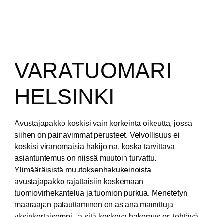
VARATUOMARI
HELSINKI
Avustajapakko koskisi vain korkeinta oikeutta, jossa
siihen on painavimmat perusteet. Velvollisuus ei
koskisi viranomaisia hakijoina, koska tarvittava
asiantuntemus on niissä muutoin turvattu.
Ylimääräisistä muutoksenhakukeinoista
avustajapakko rajattaisiin koskemaan
tuomiovirhekantelua ja tuomion purkua. Menetetyn
määräajan palauttaminen on asiana mainittuja
yksinkertaisempi, ja sitä koskeva hakemus on tehtävä