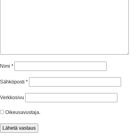
Nimi
*
Sähköposti
*
Verkkosivu
Oikeusavustaja.