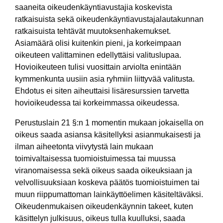
saaneita oikeudenkäyntiavustajia koskevista
ratkaisuista sekä oikeudenkäyntiavustajalautakunnan
ratkaisuista tehtävät muutoksenhakemukset.
Asiamäärä olisi kuitenkin pieni, ja korkeimpaan
oikeuteen valittaminen edellyttäisi valituslupaa.
Hovioikeuteen tulisi vuosittain arviolta enintään
kymmenkunta uusiin asia ryhmiin liittyvää valitusta.
Ehdotus ei siten aiheuttaisi lisäresurssien tarvetta
hovioikeudessa tai korkeimmassa oikeudessa.
Perustuslain 21 §:n 1 momentin mukaan jokaisella on
oikeus saada asiansa käsitellyksi asianmukaisesti ja
ilman aiheetonta viivytystä lain mukaan
toimivaltaisessa tuomioistuimessa tai muussa
viranomaisessa sekä oikeus saada oikeuksiaan ja
velvollisuuksiaan koskeva päätös tuomioistuimen tai
muun riippumattoman lainkäyttöelimen käsiteltäväksi.
Oikeudenmukaisen oikeudenkäynnin takeet, kuten
käsittelyn julkisuus, oikeus tulla kuulluksi, saada