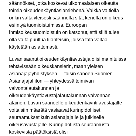
säännökset, jotka koskevat ulkomaalaisen oikeutta
toimia oikeudenkäyntiasiamiehenä. Vaikka valtiolla
onkin valta yleisesti säännellä sitä, kenellä on oikeus
esiintyä tuomioistuimissa, Euroopan
ihmisoikeustuomioistuin on katsonut, että sillä tulee
olla valta puuttua tilanteisiin, joissa tätä valtaa
käytetään asiattomasti.
Luvan saanut oikeudenkäyntiavustaja olisi mainituissa
tehtävissään oikeuskanslerin, maan yleisen
asianajajayhdistyksen — toisin sanoen Suomen
Asianajajaliiton — yhteydessä toimivan
valvontalautakunnan ja
oikeudenkäyntiavustajalautakunnan valvonnan
alainen. Luvan saaneelle oikeudenkäynti avustajalle
voitaisiin määrätä vastaavat kurinpidolliset
seuraamukset kuin asianajajalle ja julkiselle
oikeusavustajalle. Kurinpidollista seuraamusta
koskevista päätöksistä olisi