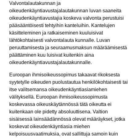
Valvontalautakunnan ja
oikeudenkäyntiavustajalautakunnan luvan saaneita
oikeudenkäyntiavustajia koskeva valvonta perustuisi
pääsääntöisesti tehtyihin kanteluihin. Kantelujen
käsitteleminen ja ratkaiseminen kuuluisivat
lähtökohtaisesti valvontalauta kunnalle. Luvan
peruuttamisesta ja seuraamusmaksun määräämisestä
päättäminen kuu luisivat kuitenkin aina
oikeudenkäyntiavustajalautakunnalle.
Euroopan ihmisoikeussopimus takaavat rikoksesta
syytetylle oikeuden puolustautua henkilökohtaisesti tai
itse valitsemansa oikeudenkäyntiasiamiehen
välityksellä. Euroopan ihmisoikeussopimusta
koskevassa oikeuskäytännössä tätä oikeutta ei
kuitenkaan ole pidetty absoluuttisena. Valtion
sisäisessä lainsäädännössä olevat määräykset, jotka
koskevat oikeudenkäyntiasia miehen
kelpoisuusvaatimuksia, ovat sallittuja samoin kuin