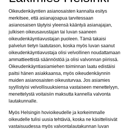
Oikeudenkäyntien asianosaisten kannalta esitys
merkitsee, että asianajoapua tarvitessaan
asianosaisen täytyisi yleensä kääntyä asianajajan,
julkisen oikeusavustajan tai luvan saaneen
oikeudenkäyntiavustajan puoleen. Tämä takaisi
palvelun tietyn laatutason, koska myös luvan saanut
oikeudenkäyntiavustaja olisi velvollinen noudattamaan
ammattieettistä säännöstöä ja olisi valvonnan piirissä.
Oikeudenkäyntiasiamiehen toiminnan laatu edistäisi
paitsi hänen asiakkaansa, myös oikeudenkäynnin
muiden asianosaisten oikeusturvaa. Jos asiamies
syyllistyisi velvollisuuksiensa vastaiseen menettelyyn,
menettelystä voitaisiin maksutta kannella valvonta
lautakunnalle.
Myös Helsingin hovioikeudelle ja korkeimmalle
oikeudelle tulisi uusia tehtäviä, koska ne käsittelisivät
vastaisuudessa myös valvontalautakunnan luvan